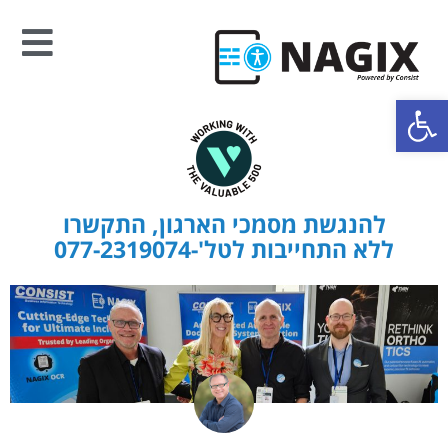
פתח סרגל נגישות
להנגשת מסמכי הארגון, התקשרו
ללא התחייבות לטל'-077-2319074