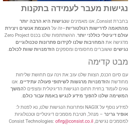
נגישות מעבר לעמידה בתקנות
בחברת Consist, אנו מאמינים ש
נגישות היא הרבה יותר
מהתאמה לדרישות רגולטוריות
—זה על
העצמת אנשים ויצירת
עולם דיגיטלי כוללני יותר
. ההשתתפות שלנו בכנס Zero Project
מדגישה את
המחויבות שלנו לקידום פתרונות טכנולוגיים
נגישים
ששוברים מחסומים ומספקים
הזדמנויות שוות לכולם
.
מבט קדימה
עם סיום הכנס, הצוות שלנו עזב את וינה עם תחושת שליחות
מחודשת ו
הזדמנויות מרגשות לשיתופי פעולה עתידיים
. אנו
גאים לעמוד בחזית תחום הנגישות הדיגיטלית ומצפים ל
המשך
המשימה שלנו להפוך מידע לנגיש באמת עבור כולם
.
למידע נוסף על NAGIX ופתרונות הנגישות שלנו, נא לפנות ל:
אופיר גרינר
– מנהל, חטיבת מסמכים דיגיטליים וטכנולוגיות
למסמכים נגישים, Consist Technologies:
ofirg@consist.co.il