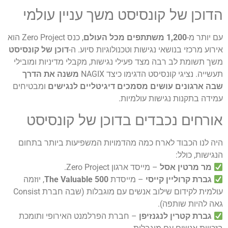
הדוכן של קונסיסט משך עניין עולמי
עם יותר מ-
1,200 משתתפים מכל העולם
, כנס Zero Project הוא
אירוע מרכזי בנושאי נגישות וטכנולוגיות סיוע. ה-
דוכן של קונסיסט
משך תשומת לב רבה מצד פעילי נגישות, מקבלי מדיניות ומובילי
תעשייה. נציגי קונסיסט הדגימו כיצד NAGIX
משנה את הדרך
שבה ארגונים עושים מסמכים דיגיטליים לנגישים
ומבטיחים
עמידה בתקנות נגישות עולמיות.
אורחים נכבדים בדוכן של קונסיסט
היה לנו הכבוד לארח כמה מהדמויות המשפיעות ביותר בתחום
הנגישות, כולל:
מר מרטין אסל
– מייסד ארגון Zero Project.
גברת קרוליין קייסי
– מייסדת
The Valuable 500
, יוזמה
עולמית לקידום שילוב אנשים עם מוגבלות (שבה חברת Consist
גאה להיות שותפה).
גברת קטרין לנגנזיפן
– חברת הפרלמנט האירופי ותומכת